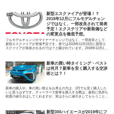
ジとのことです。マイナーチェンジでVOXYが発表される前に、現行
の80系VOXYはどのようなエクステリア、インテリアなのか？を知っ
ておくと比較しやすくなります。では、現行80系VOXYについて紹介
新型エスクァイアが登場！？
していきます。
新車
2018年12月にフルモデルチェン
ジではなく、一部改良されて発表
予定！エクステリアや新装備など
の変更点を徹底予想。
フルモデルチェンジやマイナーチェンジではなく、一部改良として、
新型エスクァイアが登場予定です。巷では2018年12月15日に新型エ
スクァイアが発表されるのでは？と騒がれています。2018年12月15
日に発表され、2019年1月には発売予定だそうです。一部改良とあり
ますが、フルモデルチェンジやマイナーチェンジのように大きな変更
点というのはなく、一部少し変更される予定となっています。どのよ
新車の買い時タイミング・ベスト
うな点が変更されるのでしょうか？では、一部改良として発売される
新車
は何月？新車を安く購入する交渉
新型エスクァイアの変更点について紹介していきます。
術とは？！
新車の購入や、車の買い替えをお考えの方は、1円でも安く購入した
いと思うはずです。ディーラーで新車を購入する際は、最初に気持ち
程度の値引きはしてくれますが、実はさらに値引きしてもらうことが
できることをご存じですか？？今回は、新車の買い時タイミング・ベ
ストは何月なのか、今回は、新車の買い時タイミング・ベストは何月
なのか、新車を限界まで値引きしてもらえる交渉術についてご紹介し
新型300ハイエースが2019年にフ
ます。
中古車