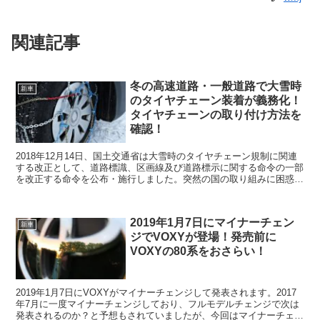
関連記事
冬の高速道路・一般道路で大雪時
新車
のタイヤチェーン装着が義務化！
タイヤチェーンの取り付け方法を
確認！
2018年12月14日、国土交通省は大雪時のタイヤチェーン規制に関連
する改正として、道路標識、区画線及び道路標示に関する命令の一部
を改正する命令を公布・施行しました。突然の国の取り組みに困惑さ
れている方もおられると思いますので、今回は、冬の高速道路・一般
道路で、どこの区間がタイヤチェーンの装着が義務づけられているの
か、そしてタイヤチェーンの取り付け方法についてご紹介します。
2019年1月7日にマイナーチェン
新車
ジでVOXYが登場！発売前に
VOXYの80系をおさらい！
2019年1月7日にVOXYがマイナーチェンジして発表されます。2017
年7月に一度マイナーチェンジしており、フルモデルチェンジで次は
発表されるのか？と予想もされていましたが、今回はマイナーチェン