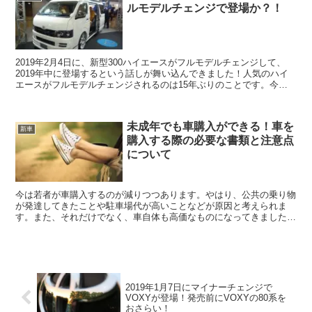
ルモデルチェンジで登場か？！
2019年2月4日に、新型300ハイエースがフルモデルチェンジして、
2019年中に登場するという話しが舞い込んできました！人気のハイ
エースがフルモデルチェンジされるのは15年ぶりのことです。今回
は、2019年2月4日現在で分かっている、新型300ハイエースの情報を
お伝えします。
未成年でも車購入ができる！車を
新車
購入する際の必要な書類と注意点
について
今は若者が車購入するのが減りつつあります。やはり、公共の乗り物
が発達してきたことや駐車場代が高いことなどが原因と考えられま
す。また、それだけでなく、車自体も高価なものになってきましたよ
ね。しかし、軽自動車の人気は再熱してきつつあり、売れ行きは好調
です。若い人も軽自動車であれば購入したい！と思っている人はいる
のではないでしょうか？未成年だけど車が欲しい！そんな人もいます
よね。では、今回は未成年でも車を購入する方法と、車を購入する際
に必要な書類や注意点について紹介していきます。
2019年1月7日にマイナーチェンジで
VOXYが登場！発売前にVOXYの80系を
おさらい！